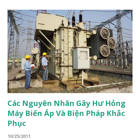
điện. Khi mất nguồn chính (điện lưới mất) ATS sẽ khởi động
và kiểm soát khởi động máy phát điện. Chuyển tải sang sử
dụng nguồn điện dự phòng là máy phát điện. Ngoài dùng kết
nối nguồn dự phòng là máy phát điện tại nhà máy điện cũng
có sử dụng tủ ATS. Các tủ ATS lớn hơn ứng dụng trong trạm
nguồn hoặc nhà máy điện không đề cập trong bài viết này.
Đây là chức năng cơ bản của tủ ATS Ngoài ra, tủ chuyển đổi
nguồn tự động (ATS) thường có chức năng bảo vệ khi điện
lưới và điện máy phát bị sự cố như:mất pha, mất trung tính,
thấp áp (tuỳ chỉnh) t...
Các Nguyên Nhân Gây Hư Hỏng
Máy Biến Áp Và Biện Pháp Khắc
Phục
10/25/2011