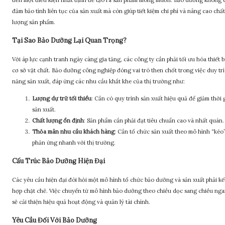
đến một điều kiện nhất định để tạo ra sản phẩm mong muốn. Bảo dưỡng không 
đảm bảo tính liên tục của sản xuất mà còn giúp tiết kiệm chi phí và nâng cao chất
lượng sản phẩm.
Tại Sao Bảo Dưỡng Lại Quan Trọng?
Với áp lực cạnh tranh ngày càng gia tăng, các công ty cần phải tối ưu hóa thiết b
cơ sở vật chất. Bảo dưỡng công nghiệp đóng vai trò then chốt trong việc duy trì
năng sản xuất, đáp ứng các nhu cầu khắt khe của thị trường như:
Lượng dự trữ tối thiểu
: Cần có quy trình sản xuất hiệu quả để giảm thời 
sản xuất.
Chất lượng ổn định
: Sản phẩm cần phải đạt tiêu chuẩn cao và nhất quán.
Thỏa mãn nhu cầu khách hàng
: Cần tổ chức sản xuất theo mô hình “kéo
phản ứng nhanh với thị trường.
Cấu Trúc Bảo Dưỡng Hiện Đại
Các yêu cầu hiện đại đòi hỏi một mô hình tổ chức bảo dưỡng và sản xuất phải kế
hợp chặt chẽ. Việc chuyển từ mô hình bảo dưỡng theo chiều dọc sang chiều ng
sẽ cải thiện hiệu quả hoạt động và quản lý tài chính.
Yêu Cầu Đối Với Bảo Dưỡng