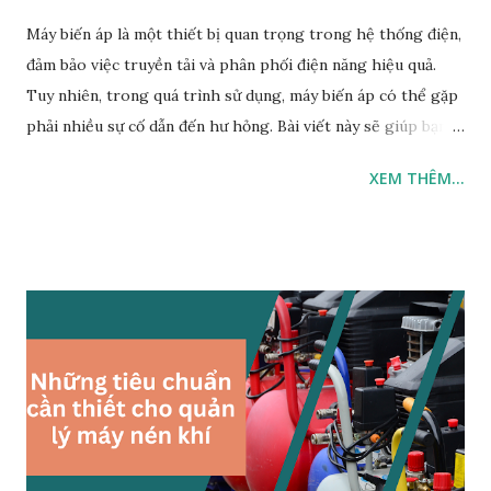
Máy biến áp là một thiết bị quan trọng trong hệ thống điện,
đảm bảo việc truyền tải và phân phối điện năng hiệu quả.
Tuy nhiên, trong quá trình sử dụng, máy biến áp có thể gặp
phải nhiều sự cố dẫn đến hư hỏng. Bài viết này sẽ giúp bạn
nhận biết các nguyên nhân phổ biến gây hư hỏng máy biến
XEM THÊM...
áp và biện pháp khắc phục hiệu quả. Các Nguyên Nhân Gây
Hư Hỏng Máy Biến Áp Quá tải Máy biến áp được thiết kế để
hoạt động ở một công suất nhất định. Khi tải điện vượt quá
giới hạn này, máy biến áp sẽ nóng lên quá mức, dẫn đến hư
hỏng cách điện và giảm tuổi thọ của thiết bị. Biện pháp khắc
phục: Thường xuyên kiểm tra và theo dõi tải điện. Sử dụng
thiết bị bảo vệ quá tải để ngắt điện khi phát hiện quá tải. Sự
cố cách điện Các lớp cách điện trong máy biến áp có thể bị
hỏng do điều kiện môi trường như độ ẩm, bụi bẩn, hay hóa
chất. Khi lớp cách điện bị suy giảm, nguy cơ ngắn mạch và hư