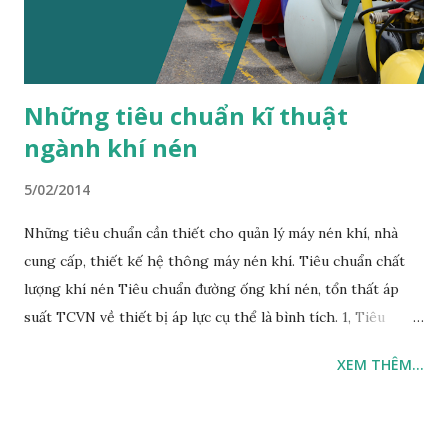
hỏng máy biến áp tăng lên. Biện pháp khắc phục: Định kỳ
kiểm tra và vệ sinh máy biến áp để loại bỏ bụi bẩn và độ ẩm.
T...
Những tiêu chuẩn kĩ thuật
ngành khí nén
5/02/2014
Những tiêu chuẩn cần thiết cho quản lý máy nén khí, nhà
cung cấp, thiết kế hệ thông máy nén khí. Tiêu chuẩn chất
lượng khí nén Tiêu chuẩn đường ống khí nén, tổn thất áp
suất TCVN về thiết bị áp lực cụ thể là bình tích. 1, Tiêu
chuẩn chất lượng khí nén Được ví như thư thước đo ngành
XEM THÊM...
khí nén. Giúp người mua lựa chọn thiết bị, công nghệ của hệ
thống khí nén. Cũng là căn cứ làm chuẩn cho trao đổi thỏa
thuận với nhà cung cấp thiết bị. Đồng thời là cơ sở để kiểm