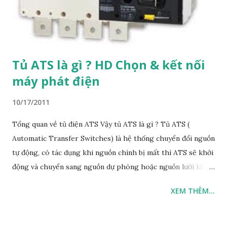
Tủ ATS là gì ? HD Chọn & kết nối
máy phát điện
10/17/2011
Tổng quan về tủ điện ATS Vậy tủ ATS là gì ? Tủ ATS (
Automatic Transfer Switches) là hệ thống chuyển đổi nguồn
tự động, có tác dụng khi nguồn chính bị mất thì ATS sẽ khởi
động và chuyển sang nguồn dự phòng hoặc nguồn lưới khác.
Có tủ ATS chuyển đổi giữa 02 nguồn hoặc giữa nhiều
XEM THÊM...
nguồn(Thông thường chỉ nên tới 03 với tải đặc biệt quan
trọng. Tại thị trường Việt Nam chỉ phổ biến loại chuyển đổi
giữa hai nguồn. Nguồn dự phòng thông thường là máy phát