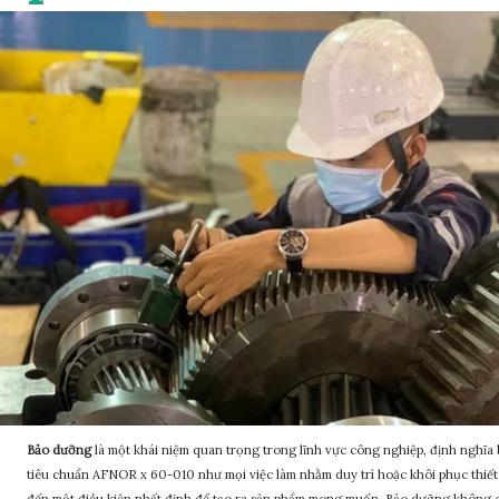
Bảo dưỡng
là
một khái niệm quan trọng trong lĩnh vực công nghiệp, định nghĩa 
tiêu chuẩn AFNOR x 60-010 như mọi việc làm nhằm duy trì hoặc khôi phục thiết 