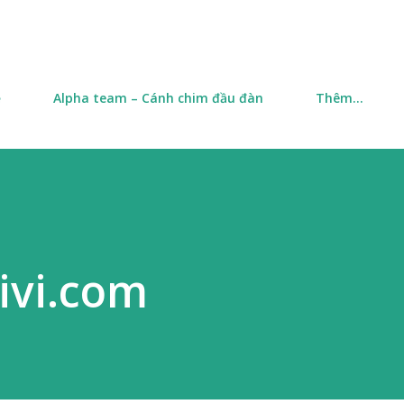
Chuyển đến nội dung chính
ề
Alpha team – Cánh chim đầu đàn
Thêm…
bivi.com