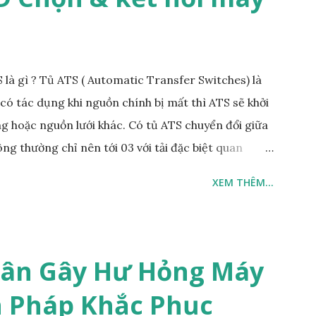
 là gì ? Tủ ATS ( Automatic Transfer Switches) là
có tác dụng khi nguồn chính bị mất thì ATS sẽ khởi
 hoặc nguồn lưới khác. Có tủ ATS chuyển đổi giữa
g thường chỉ nên tới 03 với tải đặc biệt quan
hổ biến loại chuyển đổi giữa hai nguồn. Nguồn dự
XEM THÊM...
. Khi mất nguồn chính (điện lưới mất) ATS sẽ khởi
át điện. Chuyển tải sang sử dụng nguồn điện dự
kết nối nguồn dự phòng là máy phát điện tại nhà
Các tủ ATS lớn hơn ứng dụng trong trạm nguồn
ân Gây Hư Hỏng Máy
g bài viết này. Đây là chức năng cơ bản của tủ ATS
n Pháp Khắc Phục
ng (ATS) thường có chức năng bảo vệ khi điện lưới