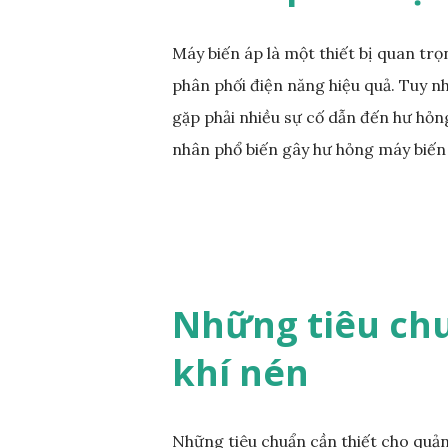
và điện máy phát bị sự cố như:mất pha
Máy biến áp là một thiết bị quan trọ
phân phối điện năng hiệu quả. Tuy n
gặp phải nhiều sự cố dẫn đến hư hỏng
nhân phổ biến gây hư hỏng máy biến
Nhân Gây Hư Hỏng Máy Biến Áp Quá t
công suất nhất định. Khi tải điện vư
mức, dẫn đến hư hỏng cách điện và gi
Thường xuyên kiểm tra và theo dõi tả
khi phát hiện quá tải. Sự cố cách đi
Những tiêu chu
hỏng do điều kiện môi trường như độ 
khí nén
giảm, nguy cơ ngắn mạch và hư hỏng 
kỳ kiểm tra và vệ sinh máy biến áp để 
Những tiêu chuẩn cần thiết cho quản 