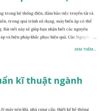
, mất trung tính, thấp áp (tuỳ chỉnh) t...
ng trong hệ thống điện, đảm bảo việc truyền tải và
hiên, trong quá trình sử dụng, máy biến áp có thể
. Bài viết này sẽ giúp bạn nhận biết các nguyên
 áp và biện pháp khắc phục hiệu quả. Các Nguyên
ải Máy biến áp được thiết kế để hoạt động ở một
XEM THÊM...
ợt quá giới hạn này, máy biến áp sẽ nóng lên quá
ảm tuổi thọ của thiết bị. Biện pháp khắc phục:
i điện. Sử dụng thiết bị bảo vệ quá tải để ngắt điện
ện Các lớp cách điện trong máy biến áp có thể bị
ẩn kĩ thuật ngành
ẩm, bụi bẩn, hay hóa chất. Khi lớp cách điện bị suy
máy biến áp tăng lên. Biện pháp khắc phục: Định
loại bỏ bụi bẩn và độ ẩm. T...
lý máy nén khí, nhà cung cấp, thiết kế hệ thông