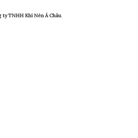
 ty TNHH Khí Nén Á Châu
.