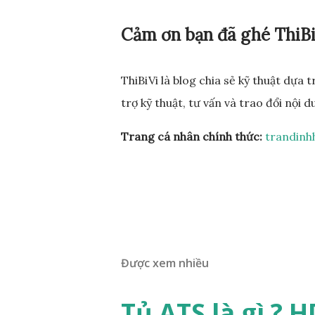
Cảm ơn bạn đã ghé ThiB
ThiBiVi là blog chia sẻ kỹ thuật dựa
trợ kỹ thuật, tư vấn và trao đổi nội d
Trang cá nhân chính thức:
trandinh
Được xem nhiều
Tủ ATS là gì ? 