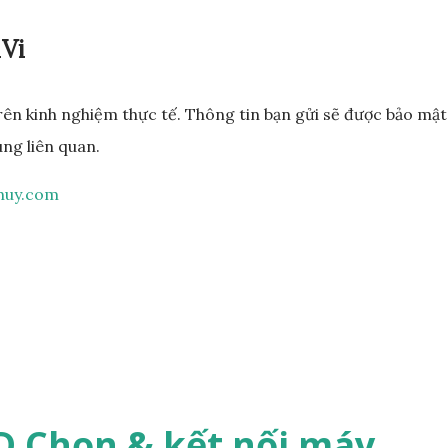
iVi
 trên kinh nghiệm thực tế. Thông tin bạn gửi sẽ được bảo mậ
ung liên quan.
huy.com
HD Chọn & kết nối máy