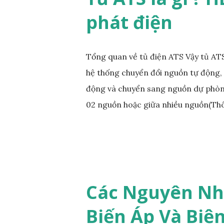
phát điện
Tổng quan về tủ điện ATS Vậy tủ ATS
hệ thống chuyển đổi nguồn tự động, 
động và chuyển sang nguồn dự phòng
02 nguồn hoặc giữa nhiều nguồn(Thôn
trọng. Tại thị trường Việt Nam chỉ p
phòng thông thường là máy phát điện
động và kiểm soát khởi động máy ph
phòng là máy phát điện. Ngoài dùng 
máy điện cũng có sử dụng tủ ATS. 
Các Nguyên Nh
hoặc nhà máy điện không đề cập tron
Biến Áp Và Biệ
Ngoài ra, tủ chuyển đổi nguồn tự độ