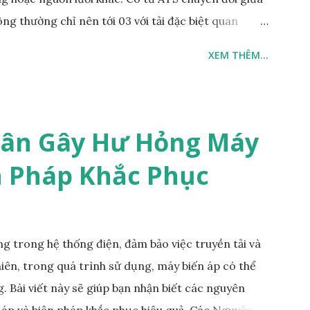
g thường chỉ nên tới 03 với tải đặc biệt quan
hổ biến loại chuyển đổi giữa hai nguồn. Nguồn dự
XEM THÊM...
. Khi mất nguồn chính (điện lưới mất) ATS sẽ khởi
át điện. Chuyển tải sang sử dụng nguồn điện dự
kết nối nguồn dự phòng là máy phát điện tại nhà
Các tủ ATS lớn hơn ứng dụng trong trạm nguồn
ân Gây Hư Hỏng Máy
g bài viết này. Đây là chức năng cơ bản của tủ ATS
n Pháp Khắc Phục
ng (ATS) thường có chức năng bảo vệ khi điện lưới
, mất trung tính, thấp áp (tuỳ chỉnh) t...
ng trong hệ thống điện, đảm bảo việc truyền tải và
hiên, trong quá trình sử dụng, máy biến áp có thể
. Bài viết này sẽ giúp bạn nhận biết các nguyên
 áp và biện pháp khắc phục hiệu quả. Các Nguyên