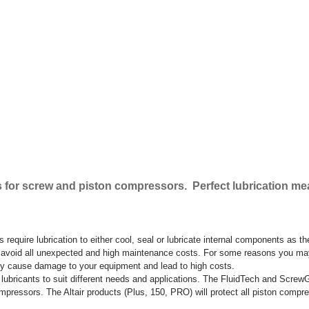
s for screw and piston compressors. Perfect lubrication m
 require lubrication to either cool, seal or lubricate internal components as the 
 to avoid all unexpected and high maintenance costs. For some reasons you m
dly cause damage to your equipment and lead to high costs.
ubricants to suit different needs and applications. The FluidTech and Scre
compressors. The Altair products (Plus, 150, PRO) will protect all piston compr