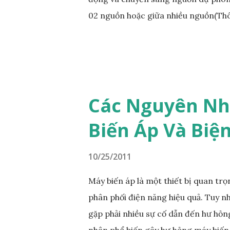
02 nguồn hoặc giữa nhiều nguồn(Thôn
trọng. Tại thị trường Việt Nam chỉ p
phòng thông thường là máy phát điện
động và kiểm soát khởi động máy ph
phòng là máy phát điện. Ngoài dùng 
máy điện cũng có sử dụng tủ ATS. 
Các Nguyên Nh
hoặc nhà máy điện không đề cập tron
Biến Áp Và Biệ
Ngoài ra, tủ chuyển đổi nguồn tự độ
và điện máy phát bị sự cố như:mất pha
10/25/2011
Máy biến áp là một thiết bị quan trọ
phân phối điện năng hiệu quả. Tuy n
gặp phải nhiều sự cố dẫn đến hư hỏng
nhân phổ biến gây hư hỏng máy biến