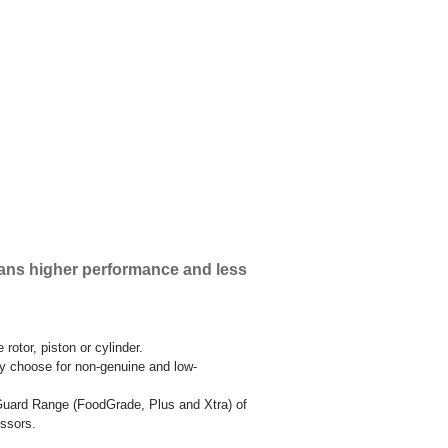
eans higher performance and less
rotor, piston or cylinder.
ay choose for non-genuine and low-
wGuard Range (FoodGrade, Plus and Xtra) of
essors.