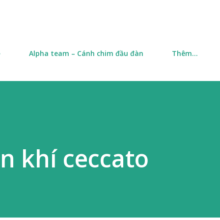
Chuyển đến nội dung chính
ề
Alpha team – Cánh chim đầu đàn
Thêm…
n khí ceccato