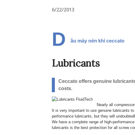
6/22/2013
D
ầu máy nén khí ceccato
Lubricants
Ceccato offers genuine lubricant
costs.
Nearly all compressors
It is very important to use genuine lubricants
performance lubricants, but they will undoubte
We have a complete range of high-performance l
lubricants is the best protection for all screw 