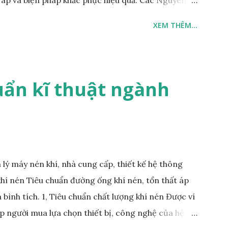
ải Máy biến áp được thiết kế để hoạt động ở một
XEM THÊM...
ợt quá giới hạn này, máy biến áp sẽ nóng lên quá
ảm tuổi thọ của thiết bị. Biện pháp khắc phục:
i điện. Sử dụng thiết bị bảo vệ quá tải để ngắt điện
ện Các lớp cách điện trong máy biến áp có thể bị
ẩn kĩ thuật ngành
ẩm, bụi bẩn, hay hóa chất. Khi lớp cách điện bị suy
máy biến áp tăng lên. Biện pháp khắc phục: Định
loại bỏ bụi bẩn và độ ẩm. T...
lý máy nén khí, nhà cung cấp, thiết kế hệ thông
khí nén Tiêu chuẩn đường ống khí nén, tổn thất áp
à bình tích. 1, Tiêu chuẩn chất lượng khí nén Được ví
p người mua lựa chọn thiết bị, công nghệ của hệ