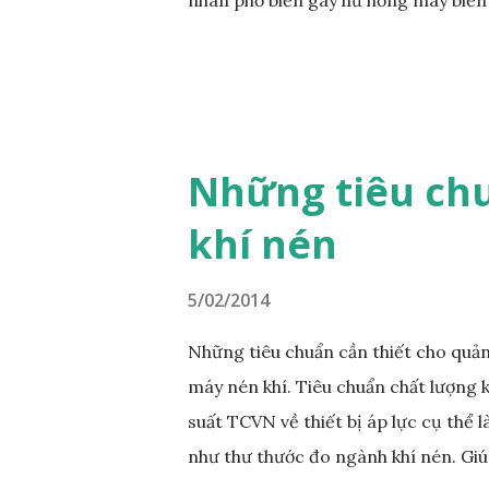
Nhân Gây Hư Hỏng Máy Biến Áp Quá t
công suất nhất định. Khi tải điện vư
mức, dẫn đến hư hỏng cách điện và gi
Thường xuyên kiểm tra và theo dõi tả
khi phát hiện quá tải. Sự cố cách đi
Những tiêu chu
hỏng do điều kiện môi trường như độ 
khí nén
giảm, nguy cơ ngắn mạch và hư hỏng 
kỳ kiểm tra và vệ sinh máy biến áp để 
5/02/2014
Những tiêu chuẩn cần thiết cho quản 
máy nén khí. Tiêu chuẩn chất lượng 
suất TCVN về thiết bị áp lực cụ thể l
như thư thước đo ngành khí nén. Giú