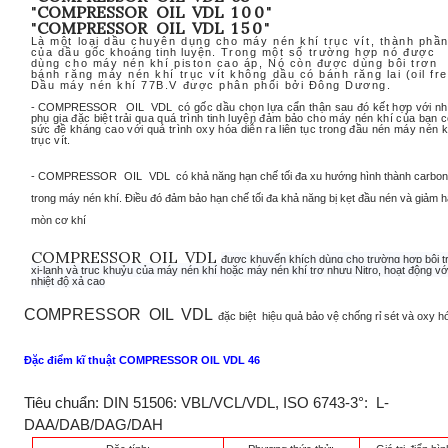
"
C
OM
P
R
E
S
SO
R
OI
L
V
DL
100
"
"
C
OM
P
R
E
S
SO
R
OI
L
V
DL
150
"
Là một loại dầu chuyên dụng cho máy nén khí trục vít, thành phầ
của dầu
gốc khoáng tinh luyện.
Trong một số trường hợp nó được
dùng cho máy nén khí piston cao áp, Nó còn được dùng bôi trơn
bánh răng máy nén khí trục vít không dầu có bánh răng lai (oil fre
Dầu máy nén khí 77B.V được phân phối bởi Đông Dương.
- C
OM
P
R
E
S
SO
R
OI
L
V
DL
có gốc dầu chọn lựa cẩn thận sau đó kết hợp với n
phụ gia đặc biệt trải qua quá trình tinh luyện đảm bảo cho máy nén khí của bạn 
sức đề kháng cao với quá trình oxy hóa diễn ra liên tục trong đầu nén máy nén k
trục vít.
- C
OM
P
R
E
S
SO
R
OI
L
V
DL
có khả năng hạn chế tối đa xu hướng hình thành carbon
trong máy nén khí. Điều đó đảm bảo hạn chế tối đa khả năng bị kẹt đầu nén và giảm 
mòn cơ khí
C
OM
P
R
E
S
SO
R
OI
L
V
DL
được khuyến khích dùng cho trường hợp bôi t
xi-lanh và trục khuỷu của máy nén khí hoặc máy nén khí trơ nhưu Nitro, hoạt động vớ
nhiệt độ xả cao
C
OM
P
R
E
S
SO
R
O
I
L
V
DL
đặc biệt
hiệu quả bảo vệ chống rỉ sét và oxy hó
Đặc điểm kĩ thuật COMPRESSOR OIL VDL 46
Tiêu chuẩn: DIN 51506: VBL/VCL/VDL, ISO 6743-3°: L-
DAA/DAB/DAG/DAH