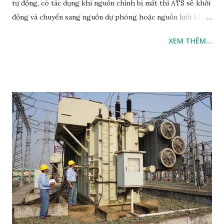
tự động, có tác dụng khi nguồn chính bị mất thì ATS sẽ khởi
động và chuyển sang nguồn dự phòng hoặc nguồn lưới khác.
Có tủ ATS chuyển đổi giữa 02 nguồn hoặc giữa nhiều
XEM THÊM...
nguồn(Thông thường chỉ nên tới 03 với tải đặc biệt quan
trọng. Tại thị trường Việt Nam chỉ phổ biến loại chuyển đổi
giữa hai nguồn. Nguồn dự phòng thông thường là máy phát
điện. Khi mất nguồn chính (điện lưới mất) ATS sẽ khởi động
và kiểm soát khởi động máy phát điện. Chuyển tải sang sử
dụng nguồn điện dự phòng là máy phát điện. Ngoài dùng kết
nối nguồn dự phòng là máy phát điện tại nhà máy điện cũng
có sử dụng tủ ATS. Các tủ ATS lớn hơn ứng dụng trong trạm
nguồn hoặc nhà máy điện không đề cập trong bài viết này.
Đây là chức năng cơ bản của tủ ATS Ngoài ra, tủ chuyển đổi
nguồn tự động (ATS) thường có chức năng bảo vệ khi điện
lưới và điện máy phát bị sự cố như:mất pha, mất trung tính,
thấp áp (tuỳ chỉnh) t...