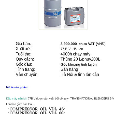
Giá bán:
3.900.000
chưa
VAT (
VNĐ)
Xuất xứ:
77 B.V. Hà Lan
Tuổi thọ:
4000h chạy máy
Quy cách:
Thùng 20 L/phuy200L
Gốc dầu:
Gốc khoáng tinh luyện
Tình trạng:
Sẵn hàng
Vận chuyển:
Hà Nội & tỉnh lân cận
Mô tả sản phẩm:
Dầu máy nén khí
77B.V được sản xuất bởi công ty TRANSNATIONAL BLENDERS B.V
Lan bao gồm các loại.
"
C
OM
P
R
E
S
SO
R
OI
L
V
DL
46
"
"
C
OM
P
R
E
S
SO
R
OI
L
V
DL
68
"