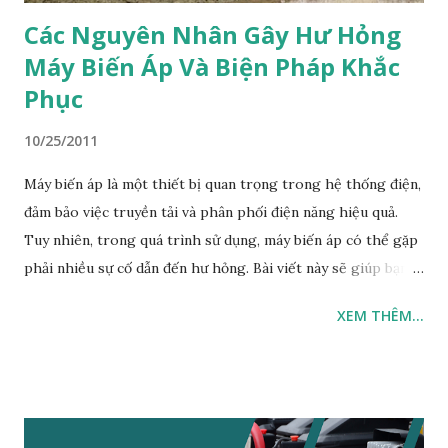
Các Nguyên Nhân Gây Hư Hỏng
Máy Biến Áp Và Biện Pháp Khắc
Phục
10/25/2011
Máy biến áp là một thiết bị quan trọng trong hệ thống điện,
đảm bảo việc truyền tải và phân phối điện năng hiệu quả.
Tuy nhiên, trong quá trình sử dụng, máy biến áp có thể gặp
phải nhiều sự cố dẫn đến hư hỏng. Bài viết này sẽ giúp bạn
nhận biết các nguyên nhân phổ biến gây hư hỏng máy biến
XEM THÊM...
áp và biện pháp khắc phục hiệu quả. Các Nguyên Nhân Gây
Hư Hỏng Máy Biến Áp Quá tải Máy biến áp được thiết kế để
hoạt động ở một công suất nhất định. Khi tải điện vượt quá
giới hạn này, máy biến áp sẽ nóng lên quá mức, dẫn đến hư
hỏng cách điện và giảm tuổi thọ của thiết bị. Biện pháp khắc