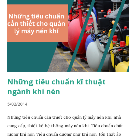
phục: Thường xuyên kiểm tra và theo dõi tải điện. Sử dụng
thiết bị bảo vệ quá tải để ngắt điện khi phát hiện quá tải. Sự
cố cách điện Các lớp cách điện trong máy biến áp có thể bị
hỏng do điều kiện môi trường như độ ẩm, bụi bẩn, hay hóa
chất. Khi lớp cách điện bị suy giảm, nguy cơ ngắn mạch và hư
hỏng máy biến áp tăng lên. Biện pháp khắc phục: Định kỳ
kiểm tra và vệ sinh máy biến áp để loại bỏ bụi bẩn và độ ẩm.
T...
Những tiêu chuẩn kĩ thuật
ngành khí nén
5/02/2014
Những tiêu chuẩn cần thiết cho quản lý máy nén khí, nhà
cung cấp, thiết kế hệ thông máy nén khí. Tiêu chuẩn chất
lượng khí nén Tiêu chuẩn đường ống khí nén, tổn thất áp